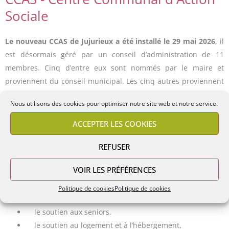
Sociale
Le nouveau CCAS de Jujurieux a été installé le 29 mai 2026
, il
est désormais géré par un conseil d’administration de 11
membres. Cinq d’entre eux sont nommés par le maire et
proviennent du conseil municipal. Les cinq autres proviennent
de la société civile. Le maire préside le conseil d’administration.
Nous utilisons des cookies pour optimiser notre site web et notre service.
Le CCAS est un établissement public communal qui intervient
dans les domaines de l’aide sociale légale et facultative. Le
ACCEPTER LES COOKIES
CCAS mène des actions dans diverses orientations en faveur
REFUSER
des personnes âgées, des familles, des personnes isolées, des
personnes en difficulté et de la jeunesse.
VOIR LES PRÉFÉRENCES
Missions du Centre Social d’Action Social :
Politique de cookies
Politique de cookies
la lutte contre l’exclusion et l’accès aux droits,
le soutien aux seniors,
le soutien au logement et à l’hébergement,