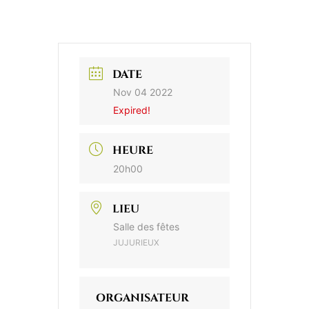
DATE
Nov 04 2022
Expired!
HEURE
20h00
LIEU
Salle des fêtes
JUJURIEUX
ORGANISATEUR